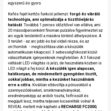
egyszerű és gyors.
Kefés fejét kettős funkció jellemzi:
forgó és vibráló
technológia, ami optimalizálja a tisztítóeljárás
hatását
. Továbbá 1 perces időzítővel van ellátva, ami
20 másodpercenként finoman pulzálva figyelmeztet az
arc egyik területéről a másikra történő áthelyezésre. A
3 terület - az arc jobb és bal oldali része, és az
orr/homlok - megtisztítása után a készülék
automatikusan kikapcsol. 3 sebességfokozat közül
választhatunk igényeinknek megfelelően. A 3 fokozat
váltását LED világítás is jelzi, de használata közben is
LED világít a fej körül.
A készülék igen alaposan,
hatékonyan, de mindemellett gyengéden tisztít,
sokkal jobban, mintha a kezünket használnánk
erre a célra.
Kiválóan eltávolítja a pórusokból a
szennyeződéseket, sminkmaradványokat,
eredményeképp az arcbőr tiszta, felfrissült és
megújult lesz, mintha teljesen kicserélték volna! A
REVEAL mellett már kapható a
RECHARGE FC2000
,