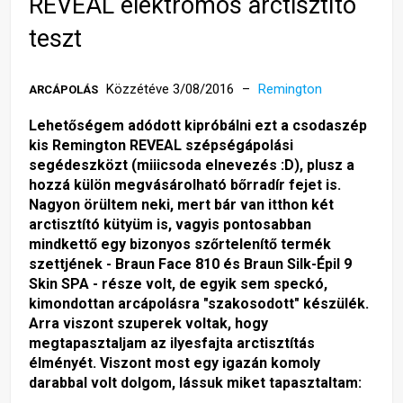
REVEAL elektromos arctisztító
teszt
Közzétéve 3/08/2016
Remington
ARCÁPOLÁS
Lehetőségem adódott kipróbálni ezt a csodaszép
kis Remington REVEAL szépségápolási
segédeszközt (miiicsoda elnevezés :D), plusz a
hozzá külön megvásárolható bőrradír fejet is.
Nagyon örültem neki, mert bár van itthon két
arctisztító kütyüm is, vagyis pontosabban
mindkettő egy bizonyos szőrtelenítő termék
szettjének - Braun Face 810 és Braun Silk-Épil 9
Skin SPA - része volt, de egyik sem speckó,
kimondottan arcápolásra "szakosodott" készülék.
Arra viszont szuperek voltak, hogy
megtapasztaljam az ilyesfajta arctisztítás
élményét. Viszont most egy igazán komoly
darabbal volt dolgom, lássuk miket tapasztaltam: