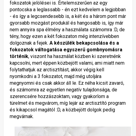
fokozatok jelölései is. Értelemszerűen az egy
pontocska a leglassabb - én ezt kedvelem a legjobban
- és így a legcsendesebb is, a két és a három pont már
gyorsabb mozgást produkál és hangosabb is, így már
nem annyira spa élmény a használata számomra :D, de
tény, hogy ezen a két fokozaton még intenzívebben
dolgoznak a fejek.
A készülék bekapcsolása és a
fokozatok váltogatása egyszerű gombnyomásra
történik
, viszont ha használat közben ki szeretnénk
kapcsolni, mert éppen közbejött valami, ami miatt nem
folytathatjuk az arctisztítást, akkor végig kell
nyomkodni a 3 fokozatot, majd még utoljára
megnyomni és csak akkor áll le. Ez néha kicsit zavaró,
és számomra az egyetlen negatív tulajdonsága, de
szerencsére hozzászoktam, vagy gyakorlom a
türelmet és megvárom, míg lejár az arctisztító program
és kikapcsol magától :D, a közbejött dolgok pedig
megvárnak.