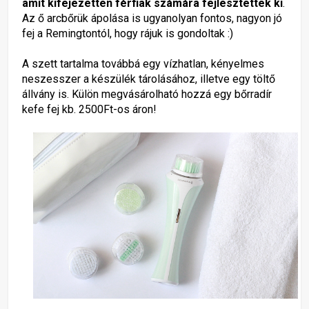
amit kifejezetten férfiak számára fejlesztettek ki
.
Az ő arcbőrük ápolása is ugyanolyan fontos, nagyon jó
fej a Remingtontól, hogy rájuk is gondoltak :)
A szett tartalma továbbá egy vízhatlan, kényelmes
neszesszer a készülék tárolásához, illetve egy töltő
állvány is. Külön megvásárolható hozzá egy bőrradír
kefe fej kb. 2500Ft-os áron!