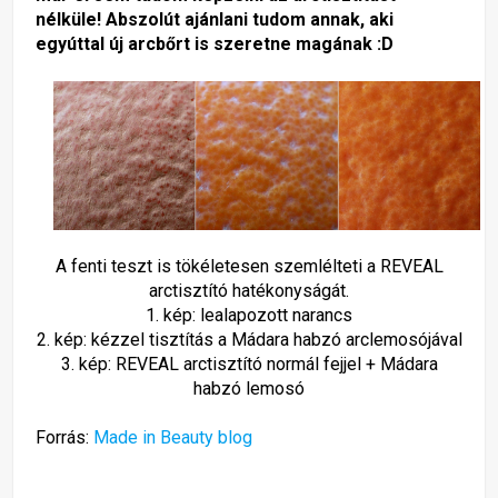
nélküle! Abszolút ajánlani tudom annak, aki
egyúttal új arcbőrt is szeretne magának :D
A fenti teszt is tökéletesen szemlélteti a REVEAL
arctisztító hatékonyságát.
1. kép: lealapozott narancs
2. kép: kézzel tisztítás a Mádara habzó arclemosójával
3. kép: REVEAL arctisztító normál fejjel + Mádara
habzó lemosó
Forrás:
Made in Beauty blog