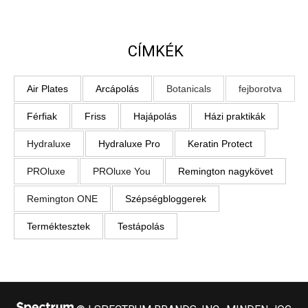
CÍMKÉK
Air Plates
Arcápolás
Botanicals
fejborotva
Férfiak
Friss
Hajápolás
Házi praktikák
Hydraluxe
Hydraluxe Pro
Keratin Protect
PROluxe
PROluxe You
Remington nagykövet
Remington ONE
Szépségbloggerek
Terméktesztek
Testápolás