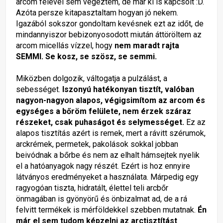
arcom felével sem végeztem, de már ki is kapcsolt :D.
Azóta persze kitapasztaltam hogyan jó nekem.
Igazából sokszor gondoltam kevésnek ezt az időt, de
mindannyiszor bebizonyosodott miután áttöröltem az
arcom micellás vízzel, hogy
nem maradt rajta
SEMMI. Se kosz, se szösz, se semmi.
Miközben dolgozik, váltogatja a pulzálást, a
sebességet.
Iszonyú hatékonyan tisztít, valóban
nagyon-nagyon alapos, végigsimítom az arcom és
egységes a bőröm felülete, nem érzek száraz
részeket, csak puhaságot és selymességet.
Ez az
alapos tisztítás azért is remek, mert a rávitt szérumok,
arckrémek, permetek, pakolások sokkal jobban
beivódnak a bőrbe és nem az elhalt hámsejtek nyelik
el a hatóanyagok nagy részét. Ezért is hoz ennyire
látványos eredményeket a használata. Márpedig egy
ragyogóan tiszta, hidratált, élettel teli arcbőr
önmagában is gyönyörű és önbizalmat ad, de a rá
felvitt termékek is mérföldekkel szebben mutatnak.
Én
már el sem tudom képzelni az arctisztítást