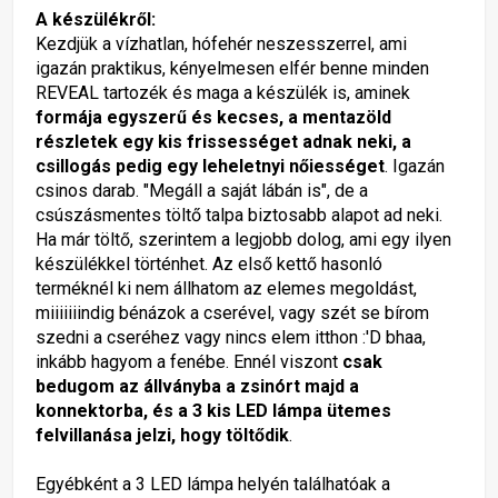
A készülékről:
Kezdjük a vízhatlan, hófehér neszesszerrel, ami
igazán praktikus, kényelmesen elfér benne minden
REVEAL tartozék és maga a készülék is, aminek
formája egyszerű és kecses, a mentazöld
részletek egy kis frissességet adnak neki, a
csillogás pedig egy leheletnyi nőiességet
. Igazán
csinos darab. "Megáll a saját lábán is", de a
csúszásmentes töltő talpa biztosabb alapot ad neki.
Ha már töltő, szerintem a legjobb dolog, ami egy ilyen
készülékkel történhet. Az első kettő hasonló
terméknél ki nem állhatom az elemes megoldást,
miiiiiiindig bénázok a cserével, vagy szét se bírom
szedni a cseréhez vagy nincs elem itthon :'D bhaa,
inkább hagyom a fenébe. Ennél viszont
csak
bedugom az állványba a zsinórt majd a
konnektorba, és a 3 kis LED lámpa ütemes
felvillanása jelzi, hogy töltődik
.
Egyébként a 3 LED lámpa helyén találhatóak a