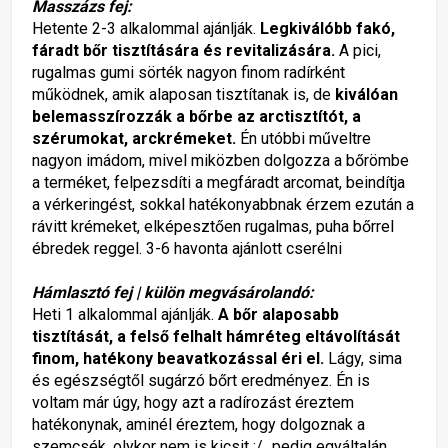
Masszázs fej:
Hetente 2-3 alkalommal ajánlják.
Legkiválóbb fakó,
fáradt bőr tisztítására és revitalizására.
A pici,
rugalmas gumi sörték nagyon finom radírként
működnek, amik alaposan tisztítanak is, de
kiválóan
belemasszírozzák a bőrbe az arctisztítót, a
szérumokat, arckrémeket.
Én utóbbi műveltre
nagyon imádom, mivel miközben dolgozza a bőrömbe
a terméket, felpezsdíti a megfáradt arcomat, beindítja
a vérkeringést, sokkal hatékonyabbnak érzem ezután a
rávitt krémeket, elképesztően rugalmas, puha bőrrel
ébredek reggel. 3-6 havonta ajánlott cserélni
Hámlasztó fej | külön megvásárolandó:
Heti 1 alkalommal ajánlják.
A bőr alaposabb
tisztítását, a felső felhalt hámréteg eltávolítását
finom, hatékony beavatkozással éri el.
Lágy, sima
és egészségtől sugárzó bőrt eredményez. Én is
voltam már úgy, hogy azt a radírozást éreztem
hatékonynak, aminél éreztem, hogy dolgoznak a
szemcsék, olykor nem is kicsit :/...pedig egyáltalán