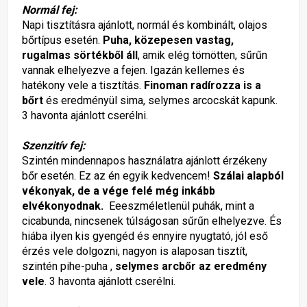
Normál fej:
Napi tisztításra ajánlott, normál és kombinált, olajos
bőrtípus esetén.
Puha, közepesen vastag,
rugalmas sörtékből áll
, amik elég tömötten, sűrűn
vannak elhelyezve a fejen. Igazán kellemes és
hatékony vele a tisztítás.
Finoman radírozza is a
bőrt
és eredményül sima, selymes arcocskát kapunk.
3 havonta ajánlott cserélni.
Szenzitív fej:
Szintén mindennapos használatra ajánlott érzékeny
bőr esetén. Ez az én egyik kedvencem!
Szálai alapból
vékonyak, de a vége felé még inkább
elvékonyodnak.
Eeeszméletlenül puhák, mint a
cicabunda, nincsenek túlságosan sűrűn elhelyezve. És
hiába ilyen kis gyengéd és ennyire nyugtató, jól eső
érzés vele dolgozni, nagyon is alaposan tisztít,
szintén pihe-puha ,
selymes arcbőr az eredmény
vele
. 3 havonta ajánlott cserélni.