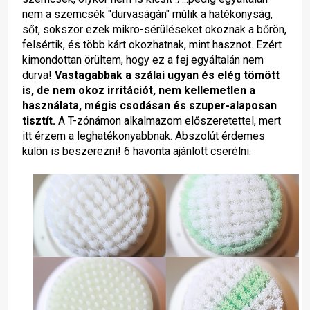
nem a szemcsék "durvaságán" múlik a hatékonyság,
sőt, sokszor ezek mikro-sérüléseket okoznak a bőrön,
felsértik, és több kárt okozhatnak, mint hasznot. Ezért
kimondottan örültem, hogy ez a fej egyáltalán nem
durva!
Vastagabbak a szálai ugyan és elég tömött
is, de nem okoz irritációt, nem kellemetlen a
használata, mégis csodásan és szuper-alaposan
tisztít.
A T-zónámon alkalmazom előszeretettel, mert
itt érzem a leghatékonyabbnak. Abszolút érdemes
külön is beszerezni! 6 havonta ajánlott cserélni.