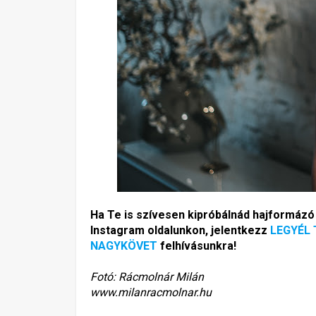
Ha Te is szívesen kipróbálnád hajformázó
Instagram oldalunkon, jelentkezz
LEGYÉL 
NAGYKÖVET
felhívásunkra!
Fotó: Rácmolnár Milán
www.milanracmolnar.hu