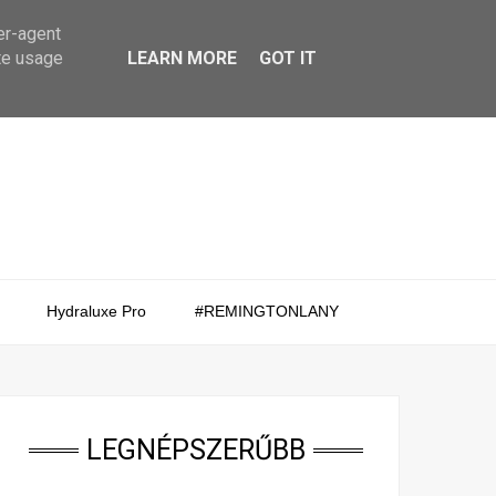
er-agent
te usage
LEARN MORE
GOT IT
Hydraluxe Pro
#REMINGTONLANY
LEGNÉPSZERŰBB