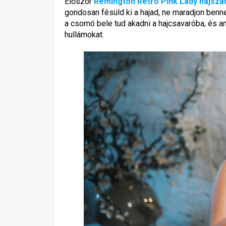
Először
Remington Retro Pink Lady hajszá
gondosan fésüld ki a hajad, ne maradjon benn
a csomó bele tud akadni a hajcsavaróba, és a
hullámokat.