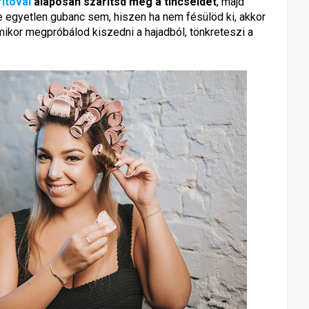
rítóval
alaposan szárítsd meg a tincseidet
, majd
e egyetlen gubanc sem, hiszen ha nem fésülöd ki, akkor
mikor megpróbálod kiszedni a hajadból, tönkreteszi a