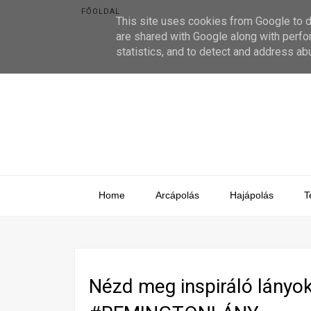
FŐOLDAL
This site uses cookies from Google to de
are shared with Google along with perfo
statistics, and to detect and address ab
Home
Arcápolás
Hajápolás
T
Nézd meg inspiráló lányo