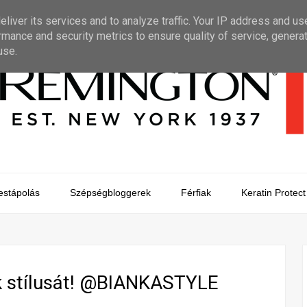
liver its services and to analyze traffic. Your IP address and us
rmance and security metrics to ensure quality of service, genera
use.
estápolás
Szépségbloggerek
Férfiak
Keratin Protect
k stílusát! @BIANKASTYLE