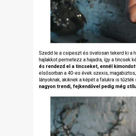
Szedd le a csipeszt és óvatosan tekerd ki a h
hajlakkot permetezz a hajadra, így a tincsek
és rendezd el a tincseket, ennél kimondo
elsősorban a 40-es évek szexis, magabiztos, m
lányoknak, akiknek a képét a falukra is tűzték 
nagyon trendi, fejkendővel pedig még stí