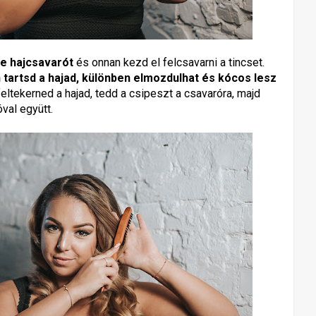
e hajcsavarót
és onnan kezd el felcsavarni a tincset.
tartsd a hajad, különben elmozdulhat és kócos lesz
eltekerned a hajad, tedd a csipeszt a csavaróra, majd
óval együtt.