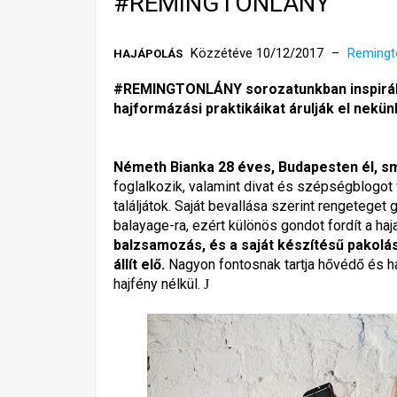
#REMINGTONLÁNY
Közzétéve 10/12/2017
Remingt
HAJÁPOLÁS
#REMINGTONLÁNY sorozatunkban inspiráló 
hajformázási praktikáikat árulják el nekün
Németh Bianka 28 éves, Budapesten él, s
foglalkozik, valamint divat és szépségblogot
találjátok. Saját bevallása szerint rengeteget 
balayage-ra, ezért különös gondot fordít a haj
balzsamozás, és a saját készítésű pakol
állít elő.
Nagyon fontosnak tartja hővédő és ha
hajfény nélkül.
J