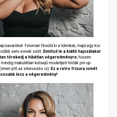
ajcsavarókat. Finoman fésüld ki a loknikat, majd egy kis
 később sem esnek szét.
Simítsd le a kiálló hajszálakat
ttan törekedj a hibátlan végeredményre
, hiszen
indig makulátlan külsejű modelljeit hívták pin up
(innen jött az elnevezés is).
Ez a retro frizura ismét
lusosabb lesz a végeredmény!