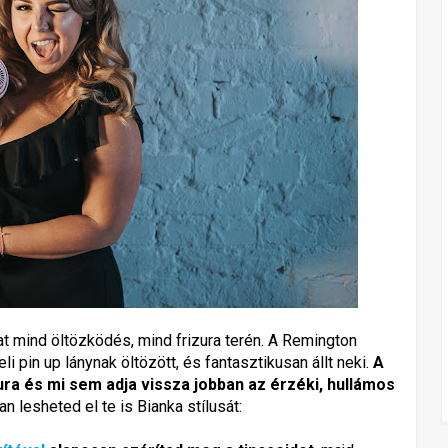
at mind öltözködés, mind frizura terén. A Remington
pin up lánynak öltözött, és fantasztikusan állt neki.
A
ura és mi sem adja vissza jobban az érzéki, hullámos
n lesheted el te is Bianka stílusát: