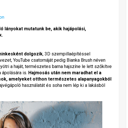
on
lányokat mutatunk be, akik hajápolási,
k.
minkesként dolgozik
, 3D szempillaépítéssel
 vezet, YouTube csatornáját pedig Bianka Brush néven
gyötri a haját, természetes barna hajszíne le lett szőkítve
a ápolására is.
Hajmosás után nem maradhat el a
ások, amelyeket otthon természetes alapanyagokból
jvégápoló használatát és soha nem lép ki a lakásból