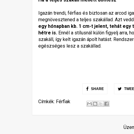
Igazán trendi, férfias és biztosan az arcod ig
megnövesztened a teljes szakállad. Azt vedd 
egy hónapban kb. 1 cm-t jelent, tehát egy
hétre is.
Ennél a stílusnál külön figyelj arra,
szakáll, így kelt igazán ápolt hatást. Rendsze
egészséges lesz a szakállad.
SHARE
TWEE
Címkék:
Férfiak
Üzem