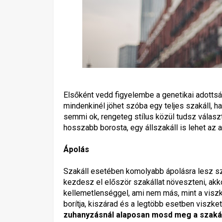
Elsőként vedd figyelembe a genetikai adottsá
mindenkinél jöhet szóba egy teljes szakáll, 
semmi ok, rengeteg stílus közül tudsz válasz
hosszabb borosta, egy állszakáll is lehet az 
Ápolás
Szakáll esetében komolyabb ápolásra lesz s
kezdesz el először szakállat növeszteni, akk
kellemetlenséggel, ami nem más, mint a viszk
borítja, kiszárad és a legtöbb esetben viszket
zuhanyzásnál alaposan mosd meg a szakálla