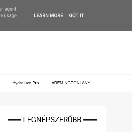
er-agent
te usage
LEARN MORE
GOT IT
Hydraluxe Pro
#REMINGTONLANY
LEGNÉPSZERŰBB