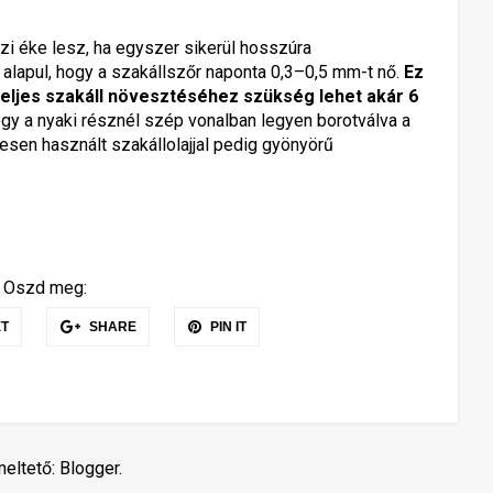
azi éke lesz, ha egyszer sikerül hosszúra
alapul, hogy a szakállszőr naponta 0,3–0,5 mm-t nő.
Ez
 teljes szakáll növesztéséhez szükség lehet akár 6
 hogy a nyaki résznél szép vonalban legyen borotválva a
resen használt szakállolajjal pedig gyönyörű
Oszd meg:
T
SHARE
PIN IT
eltető:
Blogger
.