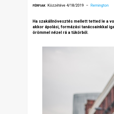
Közzétéve 4/18/2019
Remington
FÉRFIAK
Ha szakállnövesztés mellett tetted le a v
akkor ápolási, formázási tanácsainkkal ig
örömmel nézel rá a tükörből.