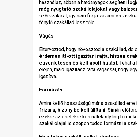
használsz, abban a hatóanyagok segíteni fogj
még nyugtató szakállolajokat vagy balzsa
szőrszálakat, így nem fogja zavarni és viszk
fénylő szakállad lesz tőle.
Vágás
Eltervezted, hogy növeszted a szakállad, de 
érdemes itt-ott igazítani rajta, hiszen csa
egyenletesen és kelt ápolt hatást.
Tehát a 
elején, majd igazítasz rajta vágással, hogy e
igazítva.
Formázás
Amint kellő hosszúságú már a szakállad erre 
frizura, bizony be kell állítani.
Simán előford
ezekre az esetekre készültek styling termé
szakállolajjal is szépen tudod formázni a szak
Ha a teljes szakáll mellett döntesz