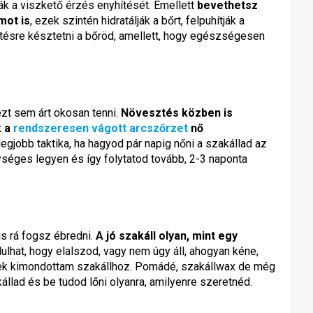
ák a viszkető érzés enyhítését. Emellett
bevethetsz
mot is
, ezek szintén hidratálják a bőrt, felpuhítják a
etésre késztetni a bőröd, amellett, hogy egészségesen
ezt sem árt okosan tenni.
Növesztés közben is
k a
rendszeresen vágott arcszőrzet
nő
legjobb taktika, ha hagyod pár napig nőni a szakállad az
gységes legyen és így folytatod tovább, 2-3 naponta
is rá fogsz ébredni.
A jó szakáll olyan, mint egy
ulhat, hogy elalszod, vagy nem úgy áll, ahogyan kéne,
kek kimondottam szakállhoz. Pomádé, szakállwax de még
állad és be tudod lőni olyanra, amilyenre szeretnéd.