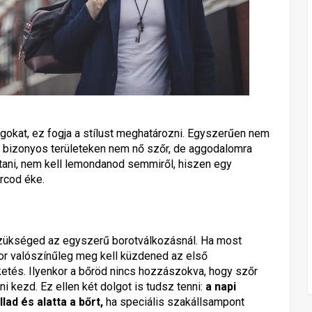
gokat, ez fogja a stílust meghatározni. Egyszerűen nem
ha bizonyos területeken nem nő szőr, de aggodalomra
tani, nem kell lemondanod semmiről, hiszen egy
arcod éke.
zükséged az egyszerű borotválkozásnál. Ha most
or valószínűleg meg kell küzdened az első
etés. Ilyenkor a bőröd nincs hozzászokva, hogy szőr
ni kezd. Ez ellen két dolgot is tudsz tenni:
a napi
d és alatta a bőrt,
ha speciális szakállsampont