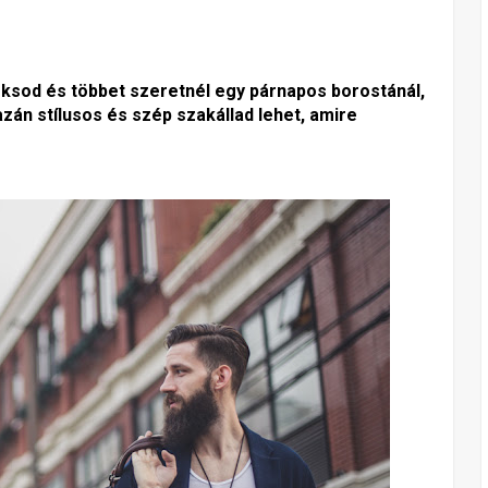
oksod és többet szeretnél egy párnapos borostánál,
azán stílusos és szép szakállad lehet, amire