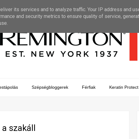
liver its services and to analyze traffic. Your IP address and us
rmance and security metrics to ensure quality of service, genera
use.
estápolás
Szépségbloggerek
Férfiak
Keratin Protect
 a szakáll