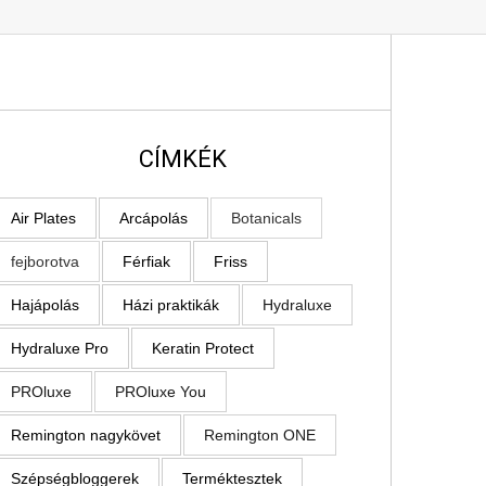
CÍMKÉK
Air Plates
Arcápolás
Botanicals
fejborotva
Férfiak
Friss
Hajápolás
Házi praktikák
Hydraluxe
Hydraluxe Pro
Keratin Protect
PROluxe
PROluxe You
Remington nagykövet
Remington ONE
Szépségbloggerek
Terméktesztek