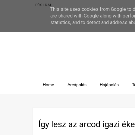
FŐOLDAL
This site uses cookies from Google to de
are shared with Google along with perfo
statistics, and to detect and address ab
Home
Arcápolás
Hajápolás
T
Így lesz az arcod igazi éke