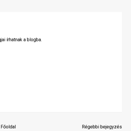
i írhatnak a blogba.
Főoldal
Régebbi bejegyzés