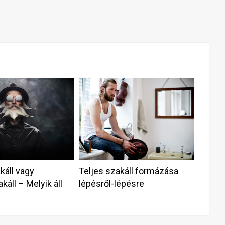
káll vagy
Teljes szakáll formázása
áll – Melyik áll
lépésről-lépésre