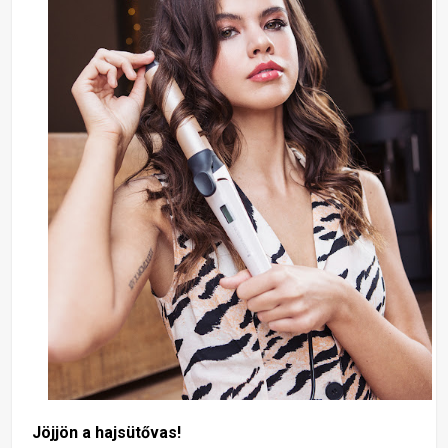
Jöjjön a hajsütővas!