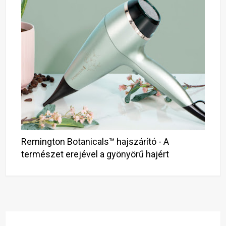
Remington Botanicals™ hajszárító - A
természet erejével a gyönyörű hajért