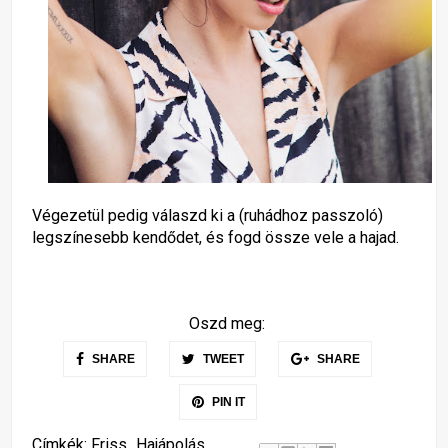
Végezetül pedig válaszd ki a (ruhádhoz passzoló)
legszínesebb kendődet, és fogd össze vele a hajad.
Oszd meg:
SHARE
TWEET
SHARE
PIN IT
Címkék:
Friss
Hajápolás