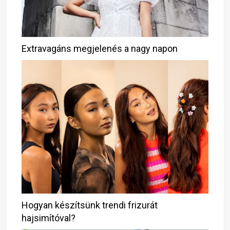
Extravagáns megjelenés a nagy napon
Hogyan készítsünk trendi frizurát
hajsimítóval?