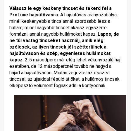
Válassz le egy keskeny tincset és tekerd fel a
ProLuxe hajsütővasra.
A hajsütővas aranyszabálya,
minél keskenyebb a tincs annál szorosabb lesz a
hullám, minél nagyobb tincset akarsz egyszerre
formázni, annál nagyobb hullámokat kapsz.
Lapos, de
ne túl vastag tincseket használj, amik elég
szélesek, az ilyen tincsek jól szétterülnek a
hajsütővason és szép, egyenletes hullámokat
kapsz.
2-5 másodperc már elég lehet vékonyszálú haj
esetében, de 12 másodpercnél tovább ne hagyd a
hajad a hajsütővason. Miután végeztél az összes
tinccsel, az ujjaiddal fésüld át őket, a hullámos tincsek
elképesztő volument fognak adni a kontyodnak.