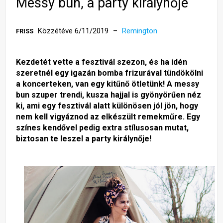
Messy bun, a party királynője
Közzétéve 6/11/2019
Remington
FRISS
Kezdetét vette a fesztivál szezon, és ha idén
szeretnél egy igazán bomba frizurával tündökölni
a koncerteken, van egy kitűnő ötletünk! A messy
bun szuper trendi, kusza hajjal is gyönyörűen néz
ki, ami egy fesztivál alatt különösen jól jön, hogy
nem kell vigyáznod az elkészült remekműre. Egy
színes kendővel pedig extra stílusosan mutat,
biztosan te leszel a party királynője!