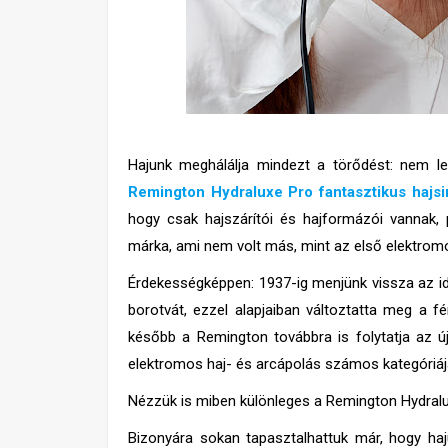
Hajunk meghálálja mindezt a törődést: nem le
Remington Hydraluxe Pro fantasztikus hajsi
hogy csak hajszárítói és hajformázói vannak, 
márka, ami nem volt más, mint az első elektrom
Érdekességképpen: 1937-ig menjünk vissza az i
borotvát, ezzel alapjaiban változtatta meg a f
később a Remington továbbra is folytatja az újí
elektromos haj- és arcápolás számos kategóriáj
Nézzük is miben különleges a Remington Hydralu
Bizonyára sokan tapasztalhattuk már, hogy haju