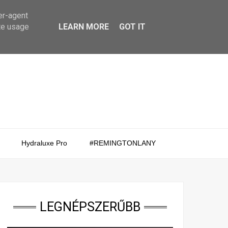
er-agent
te usage
LEARN MORE
GOT IT
Hydraluxe Pro
#REMINGTONLANY
LEGNÉPSZERŰBB