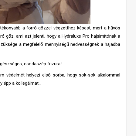
tékonyabb a forró gőzzel végzetthez képest, mert a hűvös
ró gőz, ami azt jelenti, hogy a Hydraluxe Pro hajsimítónak a
n szüksége a megfelelő mennyiségű nedvességnek a hajadba
egészséges, csodaszép frizura!
m védelmét helyezi első sorba, hogy sok-sok alkalommal
y épp a kollégáimat…