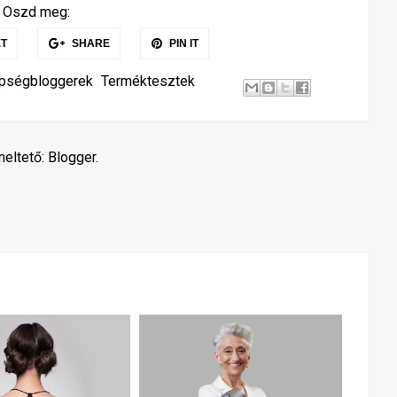
Oszd meg:
T
SHARE
PIN IT
pségbloggerek
Terméktesztek
eltető:
Blogger
.