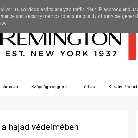
liver its services and to analyze traffic. Your IP address and us
rmance and security metrics to ensure quality of service, genera
use.
estápolás
Szépségbloggerek
Férfiak
Keratin Protect
, a hajad védelmében