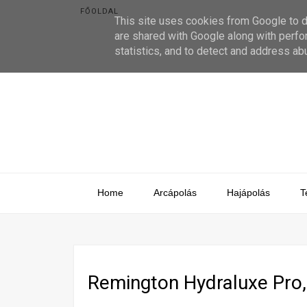
FŐOLDAL
This site uses cookies from Google to de
are shared with Google along with perfo
statistics, and to detect and address ab
Home
Arcápolás
Hajápolás
T
Remington Hydraluxe Pro