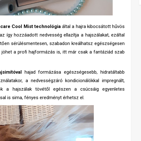
care Cool Mist technológia
által a hajra kibocsátott hűvös
 az így hozzáadott nedvesség ellazítja a hajszálakat, ezáltal
tően sérülésmentesen, szabadon kreálhatsz egészségesen
e jöhet a profi hajformázás is, itt már csak a fantáziád szab
jsimítóval
hajad formázása egészségesebb, hidratáltabb
nálatakor, a nedvességzáró kondicionálókkal impregnált,
pok a hajszálak tövétől egészen a csúcsáig egyenletes
sal is sima, fényes eredményt érhetsz el.