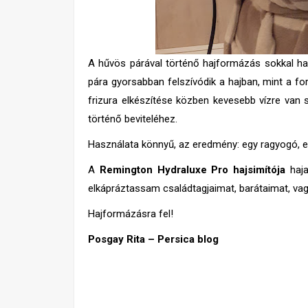
A hűvös párával történő hajformázás sokkal ha
pára gyorsabban felszívódik a hajban, mint a for
frizura elkészítése közben kevesebb vízre va
történő beviteléhez.
Használata könnyű, az eredmény: egy ragyogó, 
A
Remington Hydraluxe Pro hajsimítója
haja
elkápráztassam családtagjaimat, barátaimat, vag
Hajformázásra fel!
Posgay Rita – Persica blog