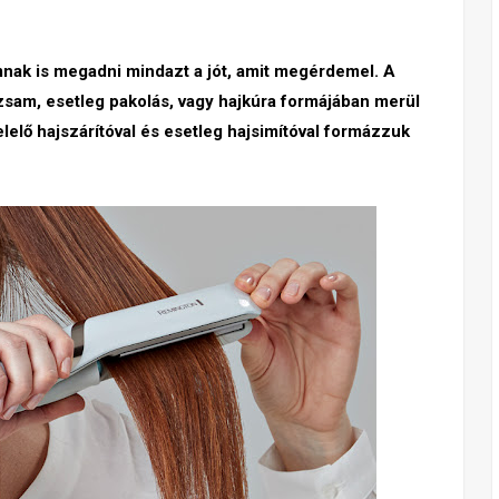
mnak is megadni mindazt a jót, amit megérdemel. A
sam, esetleg pakolás, vagy hajkúra formájában merül
elő hajszárítóval és esetleg hajsimítóval formázzuk
08/05/2023
0 COMMENTS
ÁLOMESKÜVŐ LAZA LOKNIKKAL
Egy nő életének az egyik
legizgalmasabb napja, amikor összeköti
életét a szíve választottjával. Ezen a
napon mindennek tökéletesnek kell