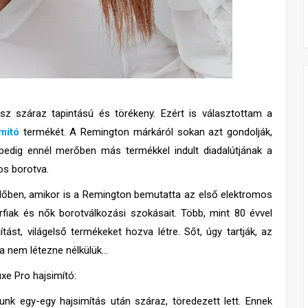
TOVÁBB OLVASOM
sz száraz tapintású és törékeny. Ezért is választottam a
mító
termékét. A Remington márkáról sokan azt gondolják,
pedig ennél merőben más termékkel indult diadalútjának a
os borotva.
dőben, amikor is a Remington bemutatta az első elektromos
érfiak és nők borotválkozási szokásait. Több, mint 80 évvel
tást, világelső termékeket hozva létre. Sőt, úgy tartják, az
a nem létezne nélkülük…
xe Pro hajsimító:
nk egy-egy hajsimítás után száraz, töredezett lett. Ennek