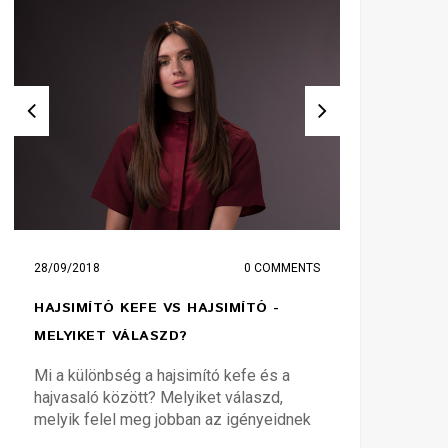
28/09/2018
0 COMMENTS
25/01/2018
HAJSIMÍTÓ KEFE VS HAJSIMÍTÓ -
KÉSZÜLJ R
MELYIKET VÁLASZD?
TAVASZRA!
Mi a különbség a hajsimító kefe és a
A hideg és s
hajvasaló között? Melyiket válaszd,
megviseli a 
melyik felel meg jobban az igényeidnek
ha nem figye