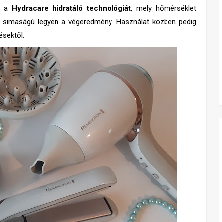
te a
Hydracare hidratáló technológiát
, mely hőmérséklet
lon simaságú legyen a végeredmény. Használat közben pedig
ésektől.