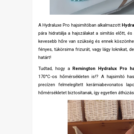
A Hydraluxe Pro hajsimítóban alkalmazott
Hydra
pára hidratálja a hajszálakat a simítás előtt, és
kevesebb hőre van szükség és ennek köszönhe
fényes, tükörsima frizurát, vagy lágy loknikat, d
határt!
Tudtad, hogy a
Remington Hydralux Pro ha
170°C-os hőmérsékleten is!? A hajsimító hasz
precízen felmelegített kerámiabevonatos la
hőmérsékletet biztosítanak, így egyetlen áthúzás