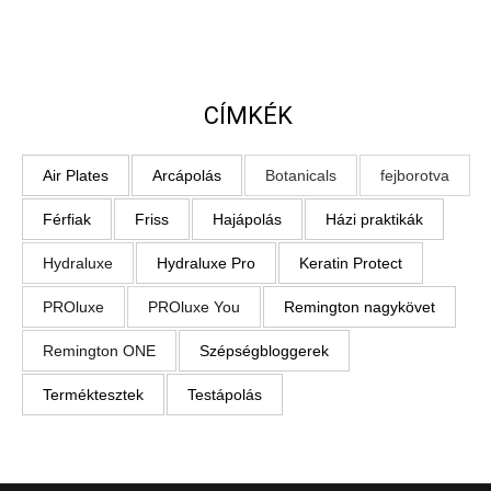
CÍMKÉK
Air Plates
Arcápolás
Botanicals
fejborotva
Férfiak
Friss
Hajápolás
Házi praktikák
Hydraluxe
Hydraluxe Pro
Keratin Protect
PROluxe
PROluxe You
Remington nagykövet
Remington ONE
Szépségbloggerek
Terméktesztek
Testápolás