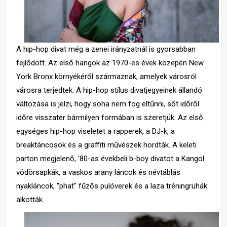
A hip-hop divat még a zenei irányzatnál is gyorsabban
fejlődött. Az első hangok az 1970-es évek közepén New
York Bronx környékéről származnak, amelyek városról
városra terjedtek. A hip-hop stílus divatjegyeinek állandó
változása is jelzi, hogy soha nem fog eltűnni, sőt időről
időre visszatér bármilyen formában is szeretjük. Az első
egységes hip-hop viseletet a rapperek, a DJ-k, a
breaktáncosok és a graffiti művészek hordták. A keleti
parton megjelenő, '80-as évekbeli b-boy divatot a Kangol
vödörsapkák, a vaskos arany láncok és névtáblás
nyakláncok, "phat" fűzős pulóverek és a laza tréningruhák
alkották.