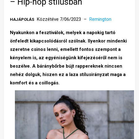
– Hip-hop stílusban
Közzétéve 7/06/2023
Remington
HAJÁPOLÁS
Nyakunkon a fesztiválok, melyek a napokig tartó
önfeledt kikapcsolódásról szólnak. Ilyenkor mindenki
szeretne csinos lenni, emellett fontos szempont a
kényelem is, az egyéniségünk kifejezéséről nem is
beszélve. A báránybőrbe bújt rappereknek nincsen
nehéz dolguk, hiszen ez a laza stílusirányzat maga a
komfort és a csillogás.