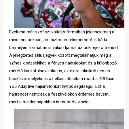
Ezek ma már szofisztikáltabb formában jelennek meg a
mindennapokban, ám biztosan felismerhetőek bárki,
bármilyen formában is választja ezt az önkifejező trendet.
A jellegzetes stílusjegyek között megtalálhatjuk még a
színes kisdzsekiket, a fényes nadrágokat és a különböző
méretű karikafülbevalókat is, az extra loknikról nem is
beszélve, melyeknek az elkészítésében most a PROluxe
You Adaptive hajsimítónkat hívtuk segítségül. Ezt a
hajtrendet nemcsak a fesztiválokon érdemes bevetni,
mert a mindennapokban is mutatós viselet.