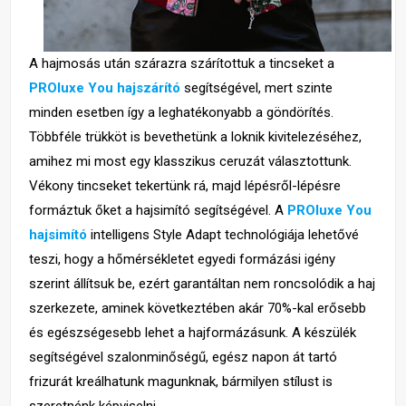
A hajmosás után szárazra szárítottuk a tincseket a
PROluxe You hajszárító
segítségével, mert szinte
minden esetben így a leghatékonyabb a göndörítés.
Többféle trükköt is bevethetünk a loknik kivitelezéséhez,
amihez mi most egy klasszikus ceruzát választottunk.
Vékony tincseket tekertünk rá, majd lépésről-lépésre
formáztuk őket a hajsimító segítségével. A
PROluxe You
hajsimító
intelligens Style Adapt technológiája lehetővé
teszi, hogy a hőmérsékletet egyedi formázási igény
szerint állítsuk be, ezért garantáltan nem roncsolódik a haj
szerkezete, aminek következtében akár 70%-kal erősebb
és egészségesebb lehet a hajformázásunk. A készülék
segítségével szalonminőségű, egész napon át tartó
frizurát kreálhatunk magunknak, bármilyen stílust is
szeretnénk képviselni.